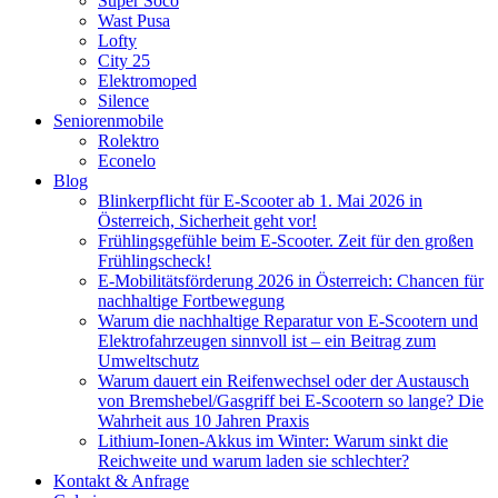
Super Soco
Wast Pusa
Lofty
City 25
Elektromoped
Silence
Seniorenmobile
Rolektro
Econelo
Blog
Blinkerpflicht für E-Scooter ab 1. Mai 2026 in
Österreich, Sicherheit geht vor!
Frühlingsgefühle beim E-Scooter. Zeit für den großen
Frühlingscheck!
E-Mobilitätsförderung 2026 in Österreich: Chancen für
nachhaltige Fortbewegung
Warum die nachhaltige Reparatur von E-Scootern und
Elektrofahrzeugen sinnvoll ist – ein Beitrag zum
Umweltschutz
Warum dauert ein Reifenwechsel oder der Austausch
von Bremshebel/Gasgriff bei E-Scootern so lange? Die
Wahrheit aus 10 Jahren Praxis
Lithium-Ionen-Akkus im Winter: Warum sinkt die
Reichweite und warum laden sie schlechter?
Kontakt & Anfrage