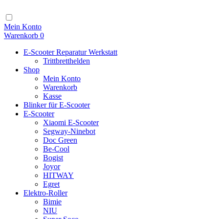
Zum
Inhalt
Navigation
Mein Konto
Warenkorb
0
E-Scooter Reparatur Werkstatt
Trittbretthelden
Shop
Mein Konto
Warenkorb
Kasse
Blinker für E-Scooter
E-Scooter
Xiaomi E-Scooter
Segway-Ninebot
Doc Green
Be-Cool
Bogist
Joyor
HITWAY
Egret
Elektro-Roller
Bimie
NIU