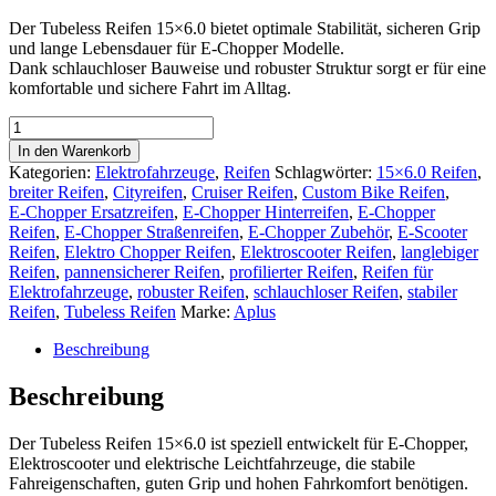
Der
Tubeless Reifen 15×6.0
bietet
optimale Stabilität, sicheren Grip
und
lange Lebensdauer
für
E‑Chopper Modelle
.
Dank
schlauchloser Bauweise
und
robuster Struktur
sorgt er für eine
komfortable und sichere Fahrt im Alltag.
Tubeless
Reifen
In den Warenkorb
15×6.0
Kategorien:
Elektrofahrzeuge
,
Reifen
Schlagwörter:
15×6.0 Reifen
,
–
breiter Reifen
,
Cityreifen
,
Cruiser Reifen
,
Custom Bike Reifen
,
Kompakter
E‑Chopper Ersatzreifen
,
E‑Chopper Hinterreifen
,
E‑Chopper
Reifen
Reifen
,
E‑Chopper Straßenreifen
,
E‑Chopper Zubehör
,
E‑Scooter
für
Reifen
,
Elektro Chopper Reifen
,
Elektroscooter Reifen
,
langlebiger
E‑Chopper
Reifen
,
pannensicherer Reifen
,
profilierter Reifen
,
Reifen für
&
Elektrofahrzeuge
,
robuster Reifen
,
schlauchloser Reifen
,
stabiler
Elektroscooter
Reifen
,
Tubeless Reifen
Marke:
Aplus
Menge
Beschreibung
Beschreibung
Der
Tubeless Reifen 15×6.0
ist speziell entwickelt für
E‑Chopper,
Elektroscooter und elektrische Leichtfahrzeuge
, die
stabile
Fahreigenschaften
,
guten Grip
und
hohen Fahrkomfort
benötigen.