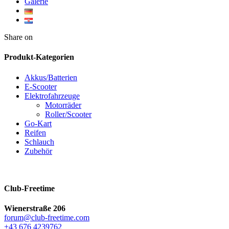
Galerie
Twitter
Facebook
Google+
WhatsApp
Share on
Produkt-Kategorien
Akkus/Batterien
E-Scooter
Elektrofahrzeuge
Motorräder
Roller/Scooter
Go-Kart
Reifen
Schlauch
Zubehör
Club-Freetime
Wienerstraße 206
forum@club-freetime.com
‭+43 676 4239762‬