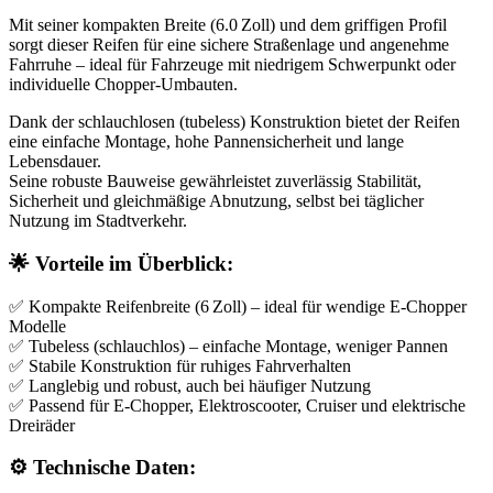
Mit seiner
kompakten Breite (6.0 Zoll)
und dem
griffigen Profil
sorgt dieser Reifen für eine
sichere Straßenlage
und
angenehme
Fahrruhe
– ideal für Fahrzeuge mit niedrigem Schwerpunkt oder
individuelle Chopper‑Umbauten.
Dank der
schlauchlosen (tubeless) Konstruktion
bietet der Reifen
eine
einfache Montage
,
hohe Pannensicherheit
und
lange
Lebensdauer
.
Seine robuste Bauweise gewährleistet zuverlässig
Stabilität,
Sicherheit und gleichmäßige Abnutzung
, selbst bei täglicher
Nutzung im Stadtverkehr.
🌟
Vorteile im Überblick:
✅
Kompakte Reifenbreite (6 Zoll)
– ideal für wendige E‑Chopper
Modelle
✅
Tubeless (schlauchlos)
– einfache Montage, weniger Pannen
✅
Stabile Konstruktion
für ruhiges Fahrverhalten
✅
Langlebig und robust
, auch bei häufiger Nutzung
✅ Passend für
E‑Chopper, Elektroscooter, Cruiser und elektrische
Dreiräder
⚙️
Technische Daten: