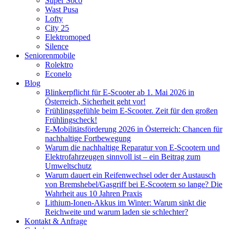
Super Soco
Wast Pusa
Lofty
City 25
Elektromoped
Silence
Seniorenmobile
Rolektro
Econelo
Blog
Blinkerpflicht für E-Scooter ab 1. Mai 2026 in
Österreich, Sicherheit geht vor!
Frühlingsgefühle beim E-Scooter. Zeit für den großen
Frühlingscheck!
E-Mobilitätsförderung 2026 in Österreich: Chancen für
nachhaltige Fortbewegung
Warum die nachhaltige Reparatur von E-Scootern und
Elektrofahrzeugen sinnvoll ist – ein Beitrag zum
Umweltschutz
Warum dauert ein Reifenwechsel oder der Austausch
von Bremshebel/Gasgriff bei E-Scootern so lange? Die
Wahrheit aus 10 Jahren Praxis
Lithium-Ionen-Akkus im Winter: Warum sinkt die
Reichweite und warum laden sie schlechter?
Kontakt & Anfrage