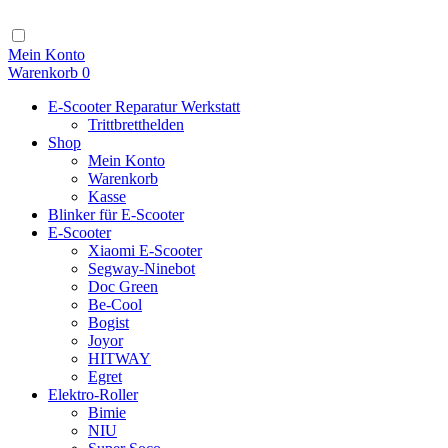
Zum
Inhalt
Navigation
Mein Konto
Warenkorb
0
E-Scooter Reparatur Werkstatt
Trittbretthelden
Shop
Mein Konto
Warenkorb
Kasse
Blinker für E-Scooter
E-Scooter
Xiaomi E-Scooter
Segway-Ninebot
Doc Green
Be-Cool
Bogist
Joyor
HITWAY
Egret
Elektro-Roller
Bimie
NIU