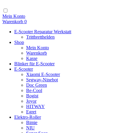
Zum
Inhalt
Navigation
Mein Konto
Warenkorb
0
E-Scooter Reparatur Werkstatt
Trittbretthelden
Shop
Mein Konto
Warenkorb
Kasse
Blinker für E-Scooter
E-Scooter
Xiaomi E-Scooter
Segway-Ninebot
Doc Green
Be-Cool
Bogist
Joyor
HITWAY
Egret
Elektro-Roller
Bimie
NIU