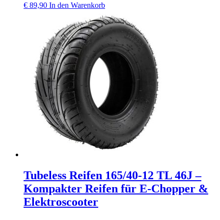
€
89,90
In den Warenkorb
Tubeless Reifen 165/40‑12 TL 46J –
Kompakter Reifen für E‑Chopper &
Elektroscooter