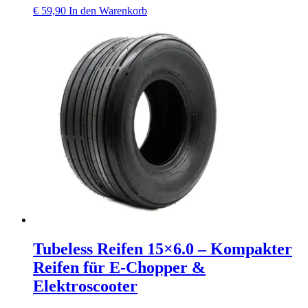
€
59,90
In den Warenkorb
Tubeless Reifen 15×6.0 – Kompakter
Reifen für E‑Chopper &
Elektroscooter