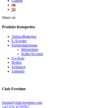
Galerie
Twitter
Facebook
Google+
WhatsApp
Share on
Produkt-Kategorien
Akkus/Batterien
E-Scooter
Elektrofahrzeuge
Motorräder
Roller/Scooter
Go-Kart
Reifen
Schlauch
Zubehör
Club-Freetime
forum@club-freetime.com
‭+43 676 4239762‬