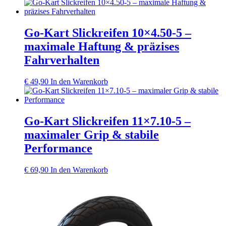
Preis
Preis
war:
ist:
€ 89,90
€ 79,90.
Go‑Kart Slickreifen 10×4.50‑5 –
maximale Haftung & präzises
Fahrverhalten
€
49,90
In den Warenkorb
Go‑Kart Slickreifen 11×7.10‑5 –
maximaler Grip & stabile
Performance
€
69,90
In den Warenkorb