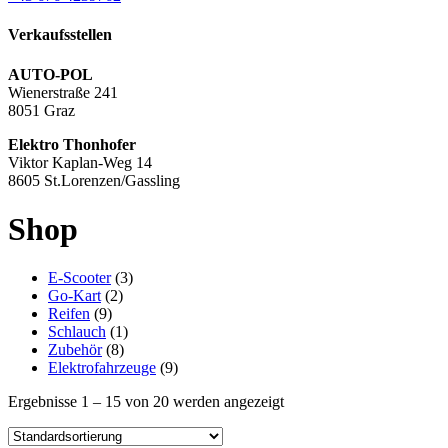
Verkaufsstellen
AUTO-POL
Wienerstraße 241
8051 Graz
Elektro Thonhofer
Viktor Kaplan-Weg 14
8605 St.Lorenzen/Gassling
Shop
3
E-Scooter
3
2
Produkte
Go-Kart
2
9
Produkte
Reifen
9
Produkte
1
Schlauch
1
8
Produkt
Zubehör
8
Produkte
9
Elektrofahrzeuge
9
Produkte
Ergebnisse 1 – 15 von 20 werden angezeigt