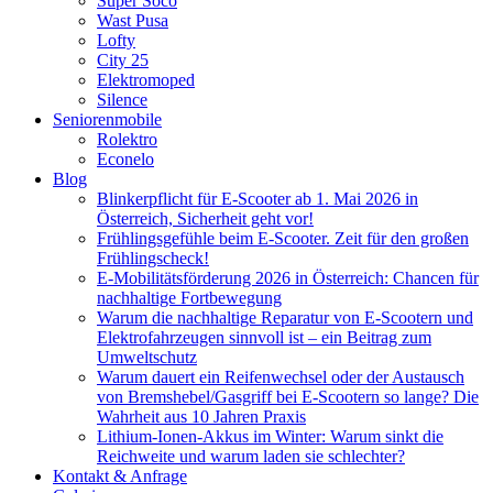
Super Soco
Wast Pusa
Lofty
City 25
Elektromoped
Silence
Seniorenmobile
Rolektro
Econelo
Blog
Blinkerpflicht für E-Scooter ab 1. Mai 2026 in
Österreich, Sicherheit geht vor!
Frühlingsgefühle beim E-Scooter. Zeit für den großen
Frühlingscheck!
E-Mobilitätsförderung 2026 in Österreich: Chancen für
nachhaltige Fortbewegung
Warum die nachhaltige Reparatur von E-Scootern und
Elektrofahrzeugen sinnvoll ist – ein Beitrag zum
Umweltschutz
Warum dauert ein Reifenwechsel oder der Austausch
von Bremshebel/Gasgriff bei E-Scootern so lange? Die
Wahrheit aus 10 Jahren Praxis
Lithium-Ionen-Akkus im Winter: Warum sinkt die
Reichweite und warum laden sie schlechter?
Kontakt & Anfrage