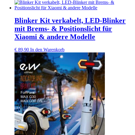
Blinker Kit verkabelt, LED‑Blinker
mit Brems‑ & Positionslicht für
Xiaomi & andere Modelle
€
89,90
In den Warenkorb