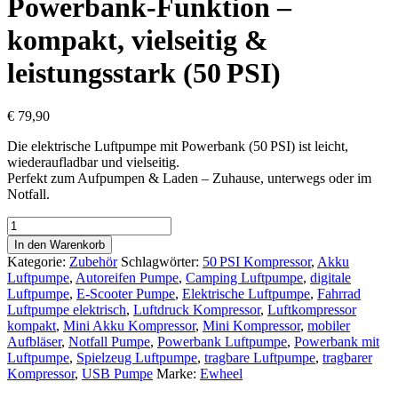
Powerbank‑Funktion –
kompakt, vielseitig &
leistungsstark (50 PSI)
€
79,90
Die
elektrische Luftpumpe mit Powerbank (50 PSI)
ist
leicht,
wiederaufladbar und vielseitig
.
Perfekt zum
Aufpumpen & Laden
– Zuhause, unterwegs oder im
Notfall.
Elektrische
Luftpumpe
In den Warenkorb
mit
Kategorie:
Zubehör
Schlagwörter:
50 PSI Kompressor
,
Akku
Powerbank‑Funktion
Luftpumpe
,
Autoreifen Pumpe
,
Camping Luftpumpe
,
digitale
–
Luftpumpe
,
E‑Scooter Pumpe
,
Elektrische Luftpumpe
,
Fahrrad
kompakt,
Luftpumpe elektrisch
,
Luftdruck Kompressor
,
Luftkompressor
vielseitig
kompakt
,
Mini Akku Kompressor
,
Mini Kompressor
,
mobiler
&
Aufbläser
,
Notfall Pumpe
,
Powerbank Luftpumpe
,
Powerbank mit
leistungsstark
Luftpumpe
,
Spielzeug Luftpumpe
,
tragbare Luftpumpe
,
tragbarer
(50 PSI)
Kompressor
,
USB Pumpe
Marke:
Ewheel
Menge