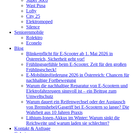
Super Soco
Wast Pusa
Lofty
City 25
Elektromoped
Silence
Seniorenmobile
Rolektro
Econelo
Blog
Blinkerpflicht für E-Scooter ab 1. Mai 2026 in
Österreich, Sicherheit geht vor!
Frühlingsgefühle beim E-Scooter. Zeit für den großen
Frühlingscheck!
E-Mobilitätsförderung 2026 in Österreich: Chancen für
nachhaltige Fortbewegung
Warum die nachhaltige Reparatur von E-Scootern und
Elektrofahrzeugen sinnvoll ist – ein Beitrag zum
Umweltschutz
Warum dauert ein Reifenwechsel oder der Austausch
von Bremshebel/Gasgriff bei E-Scootern so lange? Die
Wahrheit aus 10 Jahren Praxis
Lithium-Ionen-Akkus im Winter: Warum sinkt die
Reichweite und warum laden sie schlechter?
Kontakt & Anfrage