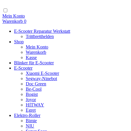
Zum
Inhalt
Navigation
Mein Konto
Warenkorb
0
E-Scooter Reparatur Werkstatt
Trittbretthelden
Shop
Mein Konto
Warenkorb
Kasse
Blinker für E-Scooter
E-Scooter
Xiaomi E-Scooter
Segway-Ninebot
Doc Green
Be-Cool
Bogist
Joyor
HITWAY
Egret
Elektro-Roller
Bimie
NIU