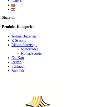
Galerie
Twitter
Facebook
Google+
WhatsApp
Share on
Produkt-Kategorien
Akkus/Batterien
E-Scooter
Elektrofahrzeuge
Motorräder
Roller/Scooter
Go-Kart
Reifen
Schlauch
Zubehör