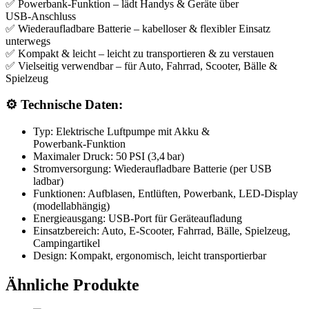
✅
Powerbank‑Funktion
– lädt Handys & Geräte über
USB‑Anschluss
✅
Wiederaufladbare Batterie
– kabelloser & flexibler Einsatz
unterwegs
✅
Kompakt & leicht
– leicht zu transportieren & zu verstauen
✅
Vielseitig verwendbar
– für Auto, Fahrrad, Scooter, Bälle &
Spielzeug
⚙️
Technische Daten:
Typ:
Elektrische Luftpumpe mit Akku &
Powerbank‑Funktion
Maximaler Druck:
50 PSI (3,4 bar)
Stromversorgung:
Wiederaufladbare Batterie (per USB
ladbar)
Funktionen:
Aufblasen, Entlüften, Powerbank, LED‑Display
(modellabhängig)
Energieausgang:
USB‑Port für Geräteaufladung
Einsatzbereich:
Auto, E‑Scooter, Fahrrad, Bälle, Spielzeug,
Campingartikel
Design:
Kompakt, ergonomisch, leicht transportierbar
Ähnliche Produkte