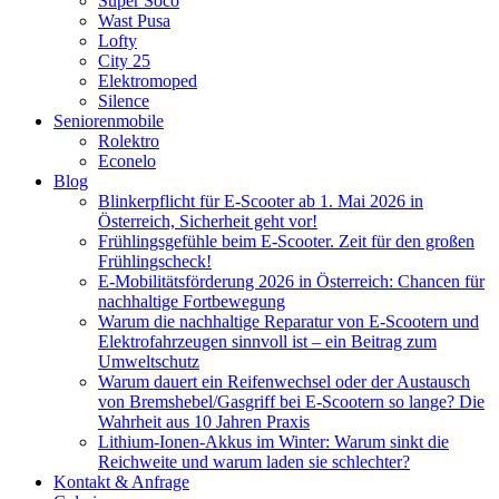
Super Soco
Wast Pusa
Lofty
City 25
Elektromoped
Silence
Seniorenmobile
Rolektro
Econelo
Blog
Blinkerpflicht für E-Scooter ab 1. Mai 2026 in
Österreich, Sicherheit geht vor!
Frühlingsgefühle beim E-Scooter. Zeit für den großen
Frühlingscheck!
E-Mobilitätsförderung 2026 in Österreich: Chancen für
nachhaltige Fortbewegung
Warum die nachhaltige Reparatur von E-Scootern und
Elektrofahrzeugen sinnvoll ist – ein Beitrag zum
Umweltschutz
Warum dauert ein Reifenwechsel oder der Austausch
von Bremshebel/Gasgriff bei E-Scootern so lange? Die
Wahrheit aus 10 Jahren Praxis
Lithium-Ionen-Akkus im Winter: Warum sinkt die
Reichweite und warum laden sie schlechter?
Kontakt & Anfrage