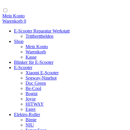
Zum
Inhalt
Navigation
Mein Konto
Warenkorb
0
E-Scooter Reparatur Werkstatt
Trittbretthelden
Shop
Mein Konto
Warenkorb
Kasse
Blinker für E-Scooter
E-Scooter
Xiaomi E-Scooter
Segway-Ninebot
Doc Green
Be-Cool
Bogist
Joyor
HITWAY
Egret
Elektro-Roller
Bimie
NIU