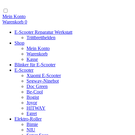
Zum
Inhalt
Navigation
Mein Konto
Warenkorb
0
E-Scooter Reparatur Werkstatt
Trittbretthelden
Shop
Mein Konto
Warenkorb
Kasse
Blinker für E-Scooter
E-Scooter
Xiaomi E-Scooter
Segway-Ninebot
Doc Green
Be-Cool
Bogist
Joyor
HITWAY
Egret
Elektro-Roller
Bimie
NIU