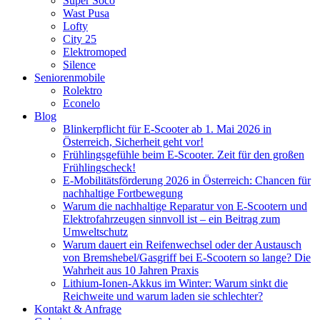
Super Soco
Wast Pusa
Lofty
City 25
Elektromoped
Silence
Seniorenmobile
Rolektro
Econelo
Blog
Blinkerpflicht für E-Scooter ab 1. Mai 2026 in
Österreich, Sicherheit geht vor!
Frühlingsgefühle beim E-Scooter. Zeit für den großen
Frühlingscheck!
E-Mobilitätsförderung 2026 in Österreich: Chancen für
nachhaltige Fortbewegung
Warum die nachhaltige Reparatur von E-Scootern und
Elektrofahrzeugen sinnvoll ist – ein Beitrag zum
Umweltschutz
Warum dauert ein Reifenwechsel oder der Austausch
von Bremshebel/Gasgriff bei E-Scootern so lange? Die
Wahrheit aus 10 Jahren Praxis
Lithium-Ionen-Akkus im Winter: Warum sinkt die
Reichweite und warum laden sie schlechter?
Kontakt & Anfrage