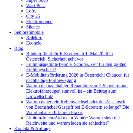
Super Soco
Wast Pusa
Lofty
City 25
Elektromoped
Silence
Seniorenmobile
Rolektro
Econelo
Blog
Blinkerpflicht für E-Scooter ab 1. Mai 2026 in
Österreich, Sicherheit geht vor!
Frühlingsgefühle beim E-Scooter. Zeit für den großen
Frühlingscheck!
E-Mobilitätsförderung 2026 in Österreich: Chancen für
nachhaltige Fortbewegung
Warum die nachhaltige Reparatur von E-Scootern und
Elektrofahrzeugen sinnvoll ist – ein Beitrag zum
Umweltschutz
Warum dauert ein Reifenwechsel oder der Austausch
von Bremshebel/Gasgriff bei E-Scootern so lange? Die
Wahrheit aus 10 Jahren Praxis
Lithium-Ionen-Akkus im Winter: Warum sinkt die
Reichweite und warum laden sie schlechter?
Kontakt & Anfrage