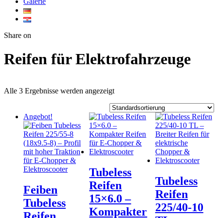
Galerie
Twitter
Facebook
Google+
WhatsApp
Share on
Reifen für Elektrofahrzeuge
Alle 3 Ergebnisse werden angezeigt
Angebot!
Tubeless
Tubeless
Reifen
Feiben
Reifen
15×6.0 –
Tubeless
225/40‑10
Kompakter
Reifen