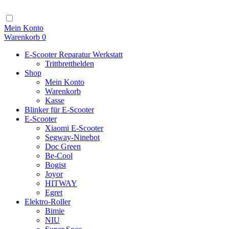
Zum
Inhalt
Navigation
Mein Konto
Warenkorb
0
E-Scooter Reparatur Werkstatt
Trittbretthelden
Shop
Mein Konto
Warenkorb
Kasse
Blinker für E-Scooter
E-Scooter
Xiaomi E-Scooter
Segway-Ninebot
Doc Green
Be-Cool
Bogist
Joyor
HITWAY
Egret
Elektro-Roller
Bimie
NIU