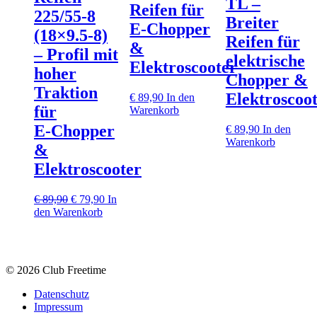
TL –
Reifen für
225/55‑8
Breiter
E‑Chopper
(18×9.5‑8)
Reifen für
&
– Profil mit
elektrische
Elektroscooter
hoher
Chopper &
Traktion
Elektroscoo
€
89,90
In den
für
Warenkorb
E‑Chopper
€
89,90
In den
Warenkorb
&
Elektroscooter
Ursprünglicher
Aktueller
€
89,90
€
79,90
In
Preis
Preis
den Warenkorb
war:
ist:
€ 89,90
€ 79,90.
© 2026 Club Freetime
Datenschutz
Impressum