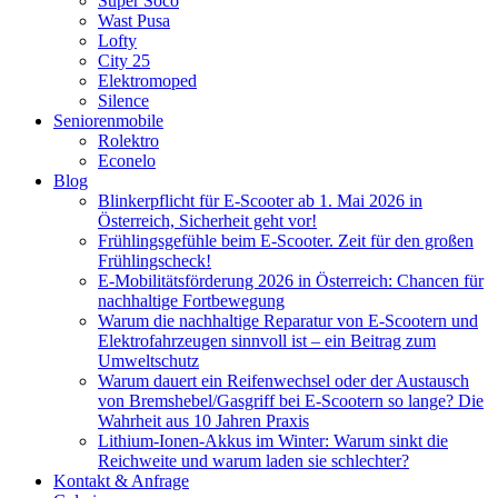
Super Soco
Wast Pusa
Lofty
City 25
Elektromoped
Silence
Seniorenmobile
Rolektro
Econelo
Blog
Blinkerpflicht für E-Scooter ab 1. Mai 2026 in
Österreich, Sicherheit geht vor!
Frühlingsgefühle beim E-Scooter. Zeit für den großen
Frühlingscheck!
E-Mobilitätsförderung 2026 in Österreich: Chancen für
nachhaltige Fortbewegung
Warum die nachhaltige Reparatur von E-Scootern und
Elektrofahrzeugen sinnvoll ist – ein Beitrag zum
Umweltschutz
Warum dauert ein Reifenwechsel oder der Austausch
von Bremshebel/Gasgriff bei E-Scootern so lange? Die
Wahrheit aus 10 Jahren Praxis
Lithium-Ionen-Akkus im Winter: Warum sinkt die
Reichweite und warum laden sie schlechter?
Kontakt & Anfrage