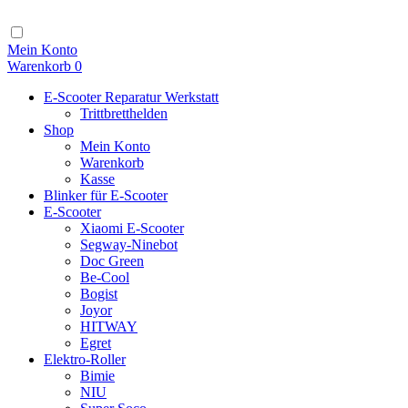
Zum
Inhalt
Navigation
Mein Konto
Warenkorb
0
E-Scooter Reparatur Werkstatt
Trittbretthelden
Shop
Mein Konto
Warenkorb
Kasse
Blinker für E-Scooter
E-Scooter
Xiaomi E-Scooter
Segway-Ninebot
Doc Green
Be-Cool
Bogist
Joyor
HITWAY
Egret
Elektro-Roller
Bimie
NIU