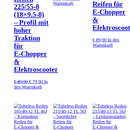
Reifen für
Warenkorb
225/55‑8
E‑Chopper
(18×9.5‑8)
&
– Profil mit
Elektroscoo
hoher
Traktion
€
89,90
In den
für
Warenkorb
E‑Chopper
&
Elektroscooter
Ursprünglicher
Aktueller
€
89,90
€
79,90
In
Preis
Preis
den Warenkorb
war:
ist:
€ 89,90
€ 79,90.