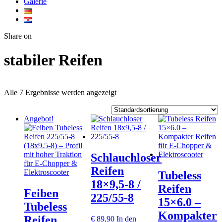
Galerie
Twitter
Facebook
Google+
WhatsApp
Share on
stabiler Reifen
Alle 7 Ergebnisse werden angezeigt
Angebot!
Schlauchloser
Reifen
Tubeless
18×9,5-8 /
Reifen
Feiben
225/55-8
15×6.0 –
Tubeless
Kompakter
Reifen
€
89,90
In den