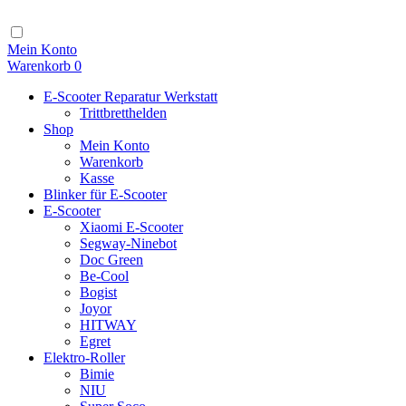
Zum
Inhalt
Navigation
Mein Konto
Warenkorb
0
E-Scooter Reparatur Werkstatt
Trittbretthelden
Shop
Mein Konto
Warenkorb
Kasse
Blinker für E-Scooter
E-Scooter
Xiaomi E-Scooter
Segway-Ninebot
Doc Green
Be-Cool
Bogist
Joyor
HITWAY
Egret
Elektro-Roller
Bimie
NIU