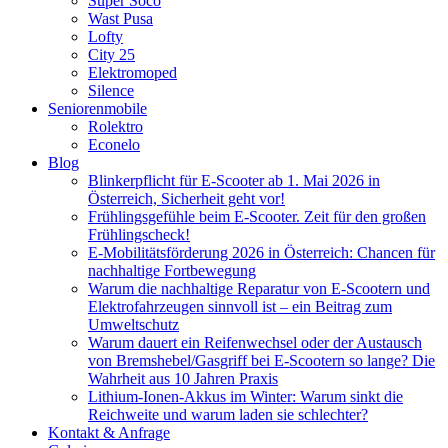
Super Soco
Wast Pusa
Lofty
City 25
Elektromoped
Silence
Seniorenmobile
Rolektro
Econelo
Blog
Blinkerpflicht für E-Scooter ab 1. Mai 2026 in
Österreich, Sicherheit geht vor!
Frühlingsgefühle beim E-Scooter. Zeit für den großen
Frühlingscheck!
E-Mobilitätsförderung 2026 in Österreich: Chancen für
nachhaltige Fortbewegung
Warum die nachhaltige Reparatur von E-Scootern und
Elektrofahrzeugen sinnvoll ist – ein Beitrag zum
Umweltschutz
Warum dauert ein Reifenwechsel oder der Austausch
von Bremshebel/Gasgriff bei E-Scootern so lange? Die
Wahrheit aus 10 Jahren Praxis
Lithium-Ionen-Akkus im Winter: Warum sinkt die
Reichweite und warum laden sie schlechter?
Kontakt & Anfrage