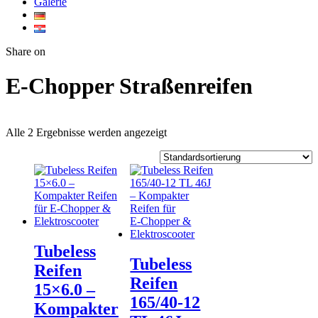
Galerie
Twitter
Facebook
Google+
WhatsApp
Share on
E‑Chopper Straßenreifen
Alle 2 Ergebnisse werden angezeigt
Tubeless
Tubeless
Reifen
Reifen
15×6.0 –
165/40‑12
Kompakter