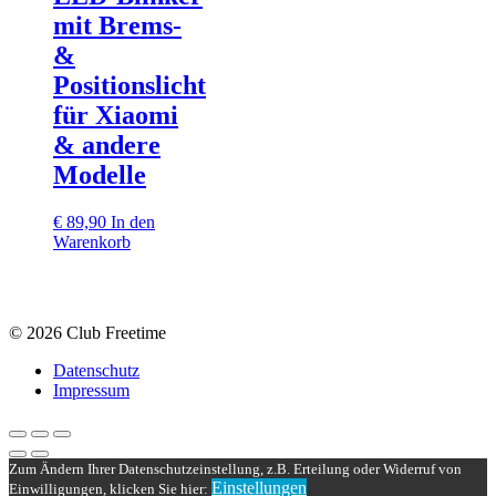
mit Brems‑
&
Positionslicht
für Xiaomi
& andere
Modelle
€
89,90
In den
Warenkorb
© 2026 Club Freetime
Datenschutz
Impressum
Zum Ändern Ihrer Datenschutzeinstellung, z.B. Erteilung oder Widerruf von
Einstellungen
Einwilligungen, klicken Sie hier: