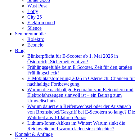
Super Soco
Wast Pusa
Lofty
City 25
Elektromoped
Silence
Seniorenmobile
Rolektro
Econelo
Blog
Blinkerpflicht für E-Scooter ab 1. Mai 2026 in
Österreich, Sicherheit geht vor!
Frühlingsgefühle beim E-Scooter. Zeit für den großen
Frühlingscheck!
E-Mobilitätsförderung 2026 in Österreich: Chancen für
nachhaltige Fortbewegung
Warum die nachhaltige Reparatur von E-Scootern und
Elektrofahrzeugen sinnvoll ist – ein Beitrag zum
Umweltschutz
Warum dauert ein Reifenwechsel oder der Austausch
von Bremshebel/Gasgriff bei E-Scootern so lange? Die
Wahrheit aus 10 Jahren Praxis
Lithium-Ionen-Akkus im Winter: Warum sinkt die
Reichweite und warum laden sie schlechter?
Kontakt & Anfrage