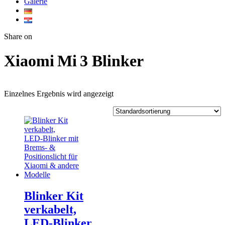
Galerie
Twitter
Facebook
Google+
WhatsApp
Share on
Xiaomi Mi 3 Blinker
Einzelnes Ergebnis wird angezeigt
Blinker Kit
verkabelt,
LED‑Blinker