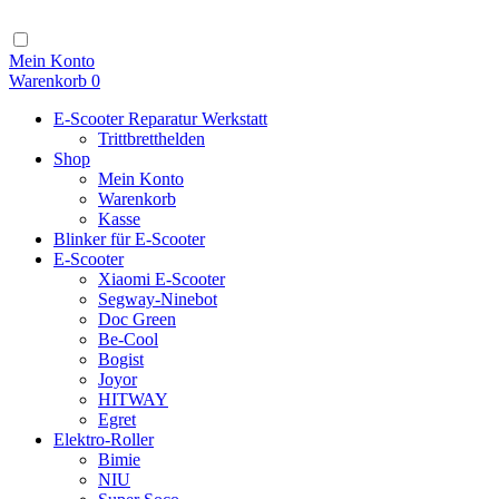
Zum
Inhalt
Navigation
Mein Konto
Warenkorb
0
E-Scooter Reparatur Werkstatt
Trittbretthelden
Shop
Mein Konto
Warenkorb
Kasse
Blinker für E-Scooter
E-Scooter
Xiaomi E-Scooter
Segway-Ninebot
Doc Green
Be-Cool
Bogist
Joyor
HITWAY
Egret
Elektro-Roller
Bimie
NIU