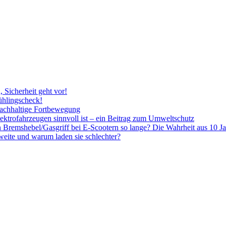
, Sicherheit geht vor!
ühlingscheck!
nachhaltige Fortbewegung
ktrofahrzeugen sinnvoll ist – ein Beitrag zum Umweltschutz
Bremshebel/Gasgriff bei E-Scootern so lange? Die Wahrheit aus 10 Ja
eite und warum laden sie schlechter?