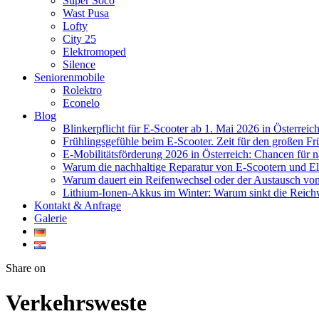
Super Soco
Wast Pusa
Lofty
City 25
Elektromoped
Silence
Seniorenmobile
Rolektro
Econelo
Blog
Blinkerpflicht für E-Scooter ab 1. Mai 2026 in Österreich
Frühlingsgefühle beim E-Scooter. Zeit für den großen Fr
E-Mobilitätsförderung 2026 in Österreich: Chancen für 
Warum die nachhaltige Reparatur von E-Scootern und Ele
Warum dauert ein Reifenwechsel oder der Austausch von 
Lithium-Ionen-Akkus im Winter: Warum sinkt die Reichw
Kontakt & Anfrage
Galerie
Twitter
Facebook
Google+
WhatsApp
Share on
Verkehrsweste