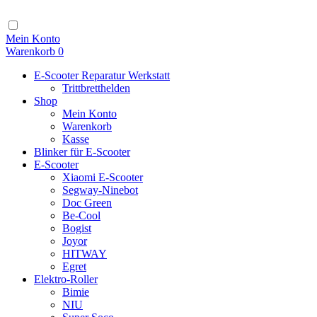
Zum
Inhalt
Navigation
Mein Konto
Warenkorb
0
E-Scooter Reparatur Werkstatt
Trittbretthelden
Shop
Mein Konto
Warenkorb
Kasse
Blinker für E-Scooter
E-Scooter
Xiaomi E-Scooter
Segway-Ninebot
Doc Green
Be-Cool
Bogist
Joyor
HITWAY
Egret
Elektro-Roller
Bimie
NIU