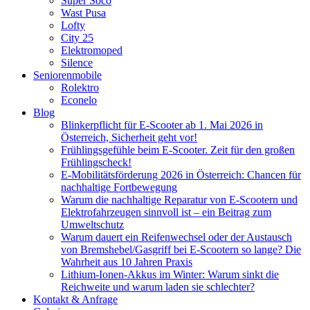
Super Soco
Wast Pusa
Lofty
City 25
Elektromoped
Silence
Seniorenmobile
Rolektro
Econelo
Blog
Blinkerpflicht für E-Scooter ab 1. Mai 2026 in
Österreich, Sicherheit geht vor!
Frühlingsgefühle beim E-Scooter. Zeit für den großen
Frühlingscheck!
E-Mobilitätsförderung 2026 in Österreich: Chancen für
nachhaltige Fortbewegung
Warum die nachhaltige Reparatur von E-Scootern und
Elektrofahrzeugen sinnvoll ist – ein Beitrag zum
Umweltschutz
Warum dauert ein Reifenwechsel oder der Austausch
von Bremshebel/Gasgriff bei E-Scootern so lange? Die
Wahrheit aus 10 Jahren Praxis
Lithium-Ionen-Akkus im Winter: Warum sinkt die
Reichweite und warum laden sie schlechter?
Kontakt & Anfrage