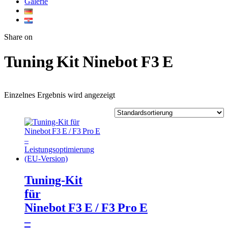
Galerie
Twitter
Facebook
Google+
WhatsApp
Share on
Tuning Kit Ninebot F3 E
Einzelnes Ergebnis wird angezeigt
Tuning‑Kit
für
Ninebot F3 E / F3 Pro E
–