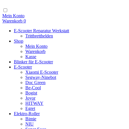
Zum
Inhalt
Navigation
Mein Konto
Warenkorb
0
E-Scooter Reparatur Werkstatt
Trittbretthelden
Shop
Mein Konto
Warenkorb
Kasse
Blinker für E-Scooter
E-Scooter
Xiaomi E-Scooter
Segway-Ninebot
Doc Green
Be-Cool
Bogist
Joyor
HITWAY
Egret
Elektro-Roller
Bimie
NIU