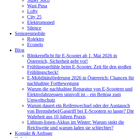
Super Soco
Wast Pusa
Lofty
City 25
Elektromoped
Silence
Seniorenmobile
Rolektro
Econelo
Blog
Blinkerpflicht für E-Scooter ab 1. Mai 2026 in
Österreich, Sicherheit geht vor!
Frühlingsgefühle beim E-Scooter. Zeit für den großen
Frühlingscheck!
E-Mobilitätsförderung 2026 in Österreich: Chancen für
nachhaltige Fortbewegung
Warum die nachhaltige Reparatur von E-Scootern und
Elektrofahrzeugen sinnvoll ist – ein Beitrag zum
Umweltschutz
Warum dauert ein Reifenwechsel oder der Austausch
von Bremshebel/Gasgriff bei E-Scootern so lange? Die
Wahrheit aus 10 Jahren Praxis
Lithium-Ionen-Akkus im Winter: Warum sinkt die
Reichweite und warum laden sie schlechter?
Kontakt & Anfrage