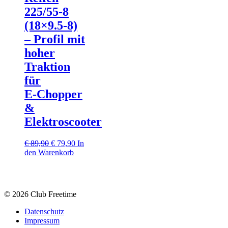
225/55‑8
(18×9.5‑8)
– Profil mit
hoher
Traktion
für
E‑Chopper
&
Elektroscooter
Ursprünglicher
Aktueller
€
89,90
€
79,90
In
Preis
Preis
den Warenkorb
war:
ist:
€ 89,90
€ 79,90.
© 2026 Club Freetime
Datenschutz
Impressum