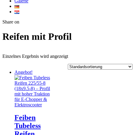
Galerie
Twitter
Facebook
Google+
WhatsApp
Share on
Reifen mit Profil
Einzelnes Ergebnis wird angezeigt
Angebot!
Feiben
Tubeless
Reifen