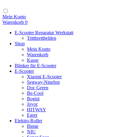
Zum
Inhalt
Navigation
Mein Konto
Warenkorb
0
E-Scooter Reparatur Werkstatt
Trittbretthelden
Shop
Mein Konto
Warenkorb
Kasse
Blinker für E-Scooter
E-Scooter
Xiaomi E-Scooter
Segway-Ninebot
Doc Green
Be-Cool
Bogist
Joyor
HITWAY
Egret
Elektro-Roller
Bimie
NIU