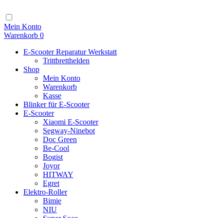
Zum
Inhalt
Navigation
Mein Konto
Warenkorb
0
E-Scooter Reparatur Werkstatt
Trittbretthelden
Shop
Mein Konto
Warenkorb
Kasse
Blinker für E-Scooter
E-Scooter
Xiaomi E-Scooter
Segway-Ninebot
Doc Green
Be-Cool
Bogist
Joyor
HITWAY
Egret
Elektro-Roller
Bimie
NIU