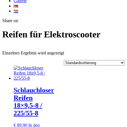
Galerie
Twitter
Facebook
Google+
WhatsApp
Share on
Reifen für Elektroscooter
Einzelnes Ergebnis wird angezeigt
Schlauchloser
Reifen
18×9,5-8 /
225/55-8
€
89,90
In den