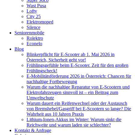
Super Soco
Wast Pusa
Lofty
City 25
Elektromoped
Silence
Seniorenmobile
Rolektro
Econelo
Blog
Blinkerpflicht für E-Scooter ab 1. Mai 2026 in
Österreich, Sicherheit geht vor!
Frühlingsgefühle beim E-Scooter. Zeit für den großen
Frühlingscheck!
E-Mobilitätsförderung 2026 in Österreich: Chancen für
nachhaltige Fortbewegung
Warum die nachhaltige Reparatur von E-Scootern und
Elektrofahrzeugen sinnvoll ist – ein Beitrag zum
Umweltschutz
Warum dauert ein Reifenwechsel oder der Austausch
von Bremshebel/Gasgriff bei E-Scootern so lange? Die
Wahrheit aus 10 Jahren Praxis
Lithium-Ionen-Akkus im Winter: Warum sinkt die
Reichweite und warum laden sie schlechter?
Kontakt & Anfrage