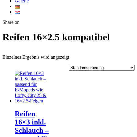
Galerie
Twitter
Facebook
Google+
WhatsApp
Share on
Reifen 16×2.5 kompatibel
Einzelnes Ergebnis wird angezeigt
Reifen
16×3 inkl.
Schlauch –