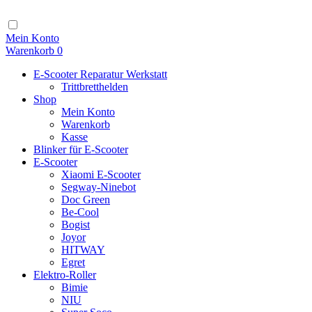
Zum
Inhalt
Navigation
Mein Konto
Warenkorb
0
E-Scooter Reparatur Werkstatt
Trittbretthelden
Shop
Mein Konto
Warenkorb
Kasse
Blinker für E-Scooter
E-Scooter
Xiaomi E-Scooter
Segway-Ninebot
Doc Green
Be-Cool
Bogist
Joyor
HITWAY
Egret
Elektro-Roller
Bimie
NIU