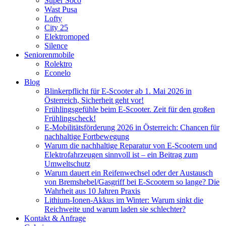
Super Soco
Wast Pusa
Lofty
City 25
Elektromoped
Silence
Seniorenmobile
Rolektro
Econelo
Blog
Blinkerpflicht für E-Scooter ab 1. Mai 2026 in
Österreich, Sicherheit geht vor!
Frühlingsgefühle beim E-Scooter. Zeit für den großen
Frühlingscheck!
E-Mobilitätsförderung 2026 in Österreich: Chancen für
nachhaltige Fortbewegung
Warum die nachhaltige Reparatur von E-Scootern und
Elektrofahrzeugen sinnvoll ist – ein Beitrag zum
Umweltschutz
Warum dauert ein Reifenwechsel oder der Austausch
von Bremshebel/Gasgriff bei E-Scootern so lange? Die
Wahrheit aus 10 Jahren Praxis
Lithium-Ionen-Akkus im Winter: Warum sinkt die
Reichweite und warum laden sie schlechter?
Kontakt & Anfrage