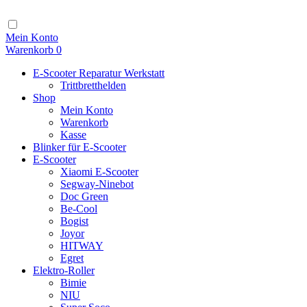
Zum
Inhalt
Navigation
Mein Konto
Warenkorb
0
E-Scooter Reparatur Werkstatt
Trittbretthelden
Shop
Mein Konto
Warenkorb
Kasse
Blinker für E-Scooter
E-Scooter
Xiaomi E-Scooter
Segway-Ninebot
Doc Green
Be-Cool
Bogist
Joyor
HITWAY
Egret
Elektro-Roller
Bimie
NIU