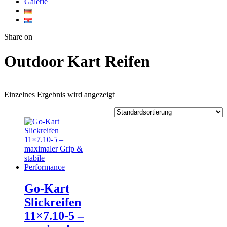
Galerie
Twitter
Facebook
Google+
WhatsApp
Share on
Outdoor Kart Reifen
Einzelnes Ergebnis wird angezeigt
Go‑Kart
Slickreifen
11×7.10‑5 –