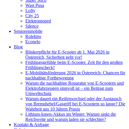
Super Soco
Wast Pusa
Lofty
City 25
Elektromoped
Silence
Seniorenmobile
Rolektro
Econelo
Blog
Blinkerpflicht für E-Scooter ab 1. Mai 2026 in
Österreich, Sicherheit geht vor!
Frühlingsgefühle beim E-Scooter. Zeit für den großen
Frühlingscheck!
E-Mobilitätsförderung 2026 in Österreich: Chancen für
nachhaltige Fortbewegung
Warum die nachhaltige Reparatur von E-Scootern und
Elektrofahrzeugen sinnvoll ist – ein Beitrag zum
Umweltschutz
Warum dauert ein Reifenwechsel oder der Austausch
von Bremshebel/Gasgriff bei E-Scootern so lange? Die
Wahrheit aus 10 Jahren Praxis
Lithium-Ionen-Akkus im Winter: Warum sinkt die
Reichweite und warum laden sie schlechter?
Kontakt & Anfrage