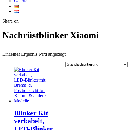
Galerie
Twitter
Facebook
Google+
WhatsApp
Share on
Nachrüstblinker Xiaomi
Einzelnes Ergebnis wird angezeigt
Blinker Kit
verkabelt,
LED‑Blinker