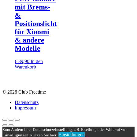
mit Brems‑
&
Positionslicht
für Xiaomi
& andere
Modelle
€
89,90
In den
Warenkorb
© 2026 Club Freetime
Datenschutz
Impressum
Zum Ändern Ihrer Datenschutzeinstellung, z.B. Erteilung oder Widerruf von
Einstellungen
Einwilligungen, klicken Sie hier: