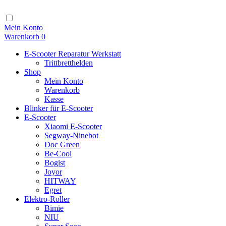
Zum
Inhalt
Navigation
Mein Konto
Warenkorb
0
E-Scooter Reparatur Werkstatt
Trittbretthelden
Shop
Mein Konto
Warenkorb
Kasse
Blinker für E-Scooter
E-Scooter
Xiaomi E-Scooter
Segway-Ninebot
Doc Green
Be-Cool
Bogist
Joyor
HITWAY
Egret
Elektro-Roller
Bimie
NIU