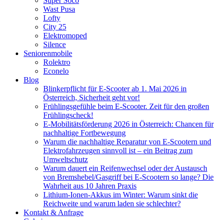
Super Soco
Wast Pusa
Lofty
City 25
Elektromoped
Silence
Seniorenmobile
Rolektro
Econelo
Blog
Blinkerpflicht für E-Scooter ab 1. Mai 2026 in
Österreich, Sicherheit geht vor!
Frühlingsgefühle beim E-Scooter. Zeit für den großen
Frühlingscheck!
E-Mobilitätsförderung 2026 in Österreich: Chancen für
nachhaltige Fortbewegung
Warum die nachhaltige Reparatur von E-Scootern und
Elektrofahrzeugen sinnvoll ist – ein Beitrag zum
Umweltschutz
Warum dauert ein Reifenwechsel oder der Austausch
von Bremshebel/Gasgriff bei E-Scootern so lange? Die
Wahrheit aus 10 Jahren Praxis
Lithium-Ionen-Akkus im Winter: Warum sinkt die
Reichweite und warum laden sie schlechter?
Kontakt & Anfrage