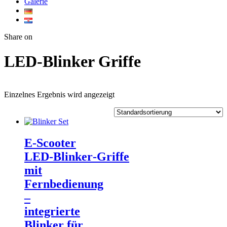
Galerie
Twitter
Facebook
Google+
WhatsApp
Share on
LED‑Blinker Griffe
Einzelnes Ergebnis wird angezeigt
E‑Scooter
LED‑Blinker‑Griffe
mit
Fernbedienung
–
integrierte
Blinker für