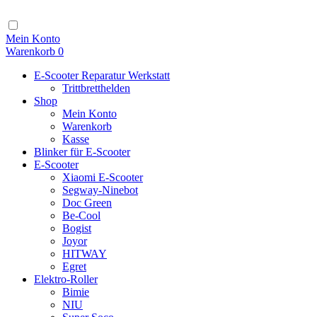
Zum
Inhalt
Navigation
Mein Konto
Warenkorb
0
E-Scooter Reparatur Werkstatt
Trittbretthelden
Shop
Mein Konto
Warenkorb
Kasse
Blinker für E-Scooter
E-Scooter
Xiaomi E-Scooter
Segway-Ninebot
Doc Green
Be-Cool
Bogist
Joyor
HITWAY
Egret
Elektro-Roller
Bimie
NIU