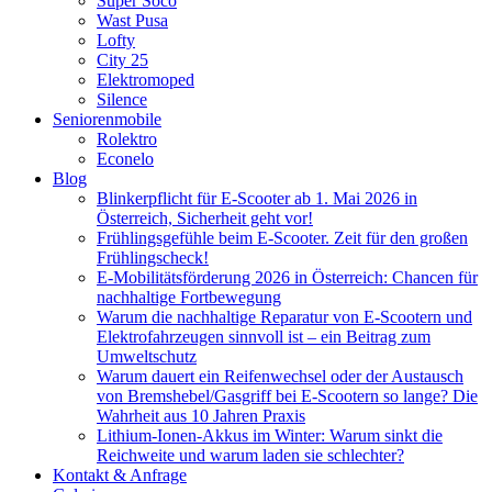
Super Soco
Wast Pusa
Lofty
City 25
Elektromoped
Silence
Seniorenmobile
Rolektro
Econelo
Blog
Blinkerpflicht für E-Scooter ab 1. Mai 2026 in
Österreich, Sicherheit geht vor!
Frühlingsgefühle beim E-Scooter. Zeit für den großen
Frühlingscheck!
E-Mobilitätsförderung 2026 in Österreich: Chancen für
nachhaltige Fortbewegung
Warum die nachhaltige Reparatur von E-Scootern und
Elektrofahrzeugen sinnvoll ist – ein Beitrag zum
Umweltschutz
Warum dauert ein Reifenwechsel oder der Austausch
von Bremshebel/Gasgriff bei E-Scootern so lange? Die
Wahrheit aus 10 Jahren Praxis
Lithium-Ionen-Akkus im Winter: Warum sinkt die
Reichweite und warum laden sie schlechter?
Kontakt & Anfrage