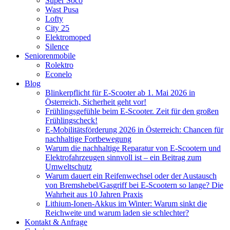
Super Soco
Wast Pusa
Lofty
City 25
Elektromoped
Silence
Seniorenmobile
Rolektro
Econelo
Blog
Blinkerpflicht für E-Scooter ab 1. Mai 2026 in
Österreich, Sicherheit geht vor!
Frühlingsgefühle beim E-Scooter. Zeit für den großen
Frühlingscheck!
E-Mobilitätsförderung 2026 in Österreich: Chancen für
nachhaltige Fortbewegung
Warum die nachhaltige Reparatur von E-Scootern und
Elektrofahrzeugen sinnvoll ist – ein Beitrag zum
Umweltschutz
Warum dauert ein Reifenwechsel oder der Austausch
von Bremshebel/Gasgriff bei E-Scootern so lange? Die
Wahrheit aus 10 Jahren Praxis
Lithium-Ionen-Akkus im Winter: Warum sinkt die
Reichweite und warum laden sie schlechter?
Kontakt & Anfrage