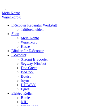
Zum
Inhalt
Navigation
Mein Konto
Warenkorb
0
E-Scooter Reparatur Werkstatt
Trittbretthelden
Shop
Mein Konto
Warenkorb
Kasse
Blinker für E-Scooter
E-Scooter
Xiaomi E-Scooter
Segway-Ninebot
Doc Green
Be-Cool
Bogist
Joyor
HITWAY
Egret
Elektro-Roller
Bimie
NIU