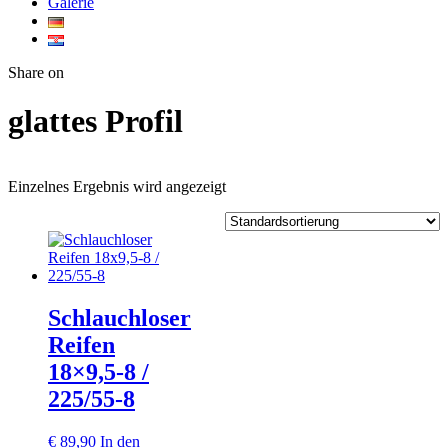
Galerie
Twitter
Facebook
Google+
WhatsApp
Share on
glattes Profil
Einzelnes Ergebnis wird angezeigt
Schlauchloser
Reifen
18×9,5-8 /
225/55-8
€
89,90
In den