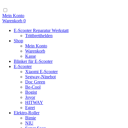
Zum
Inhalt
Navigation
Mein Konto
Warenkorb
0
E-Scooter Reparatur Werkstatt
Trittbretthelden
Shop
Mein Konto
Warenkorb
Kasse
Blinker für E-Scooter
E-Scooter
Xiaomi E-Scooter
Segway-Ninebot
Doc Green
Be-Cool
Bogist
Joyor
HITWAY
Egret
Elektro-Roller
Bimie
NIU