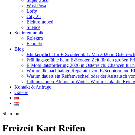
Super Soco
Wast Pusa
Lofty
City 25
Elektromoped
Silence
Seniorenmobile
Rolektro
Econelo
Blog
Blinkerpflicht für E-Scooter ab 1. Mai 2026 in Österreich
Frühlingsgefühle beim E-Scooter. Zeit für den großen Fr
E-Mobilitätsförderung 2026 in Österreich: Chancen für 
Warum die nachhaltige Reparatur von E-Scootern und Ele
Warum dauert ein Reifenwechsel oder der Austausch von 
Lithium-Ionen-Akkus im Winter: Warum sinkt die Reichw
Kontakt & Anfrage
Galerie
Twitter
Facebook
Google+
WhatsApp
Share on
Freizeit Kart Reifen