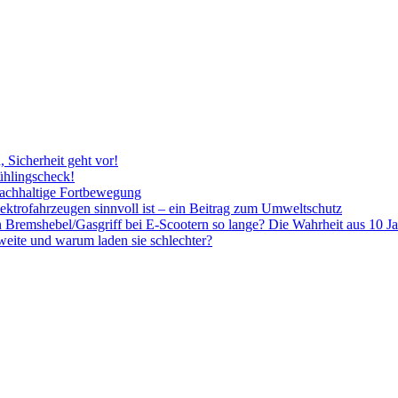
, Sicherheit geht vor!
ühlingscheck!
nachhaltige Fortbewegung
ktrofahrzeugen sinnvoll ist – ein Beitrag zum Umweltschutz
Bremshebel/Gasgriff bei E-Scootern so lange? Die Wahrheit aus 10 Ja
eite und warum laden sie schlechter?