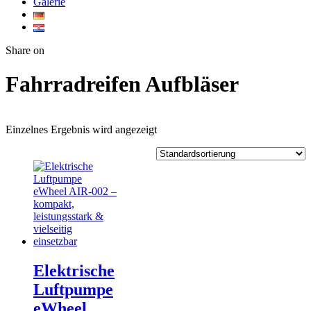
Galerie
Twitter
Facebook
Google+
WhatsApp
Share on
Fahrradreifen Aufbläser
Einzelnes Ergebnis wird angezeigt
Elektrische
Luftpumpe
eWheel