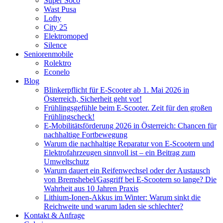
Super Soco
Wast Pusa
Lofty
City 25
Elektromoped
Silence
Seniorenmobile
Rolektro
Econelo
Blog
Blinkerpflicht für E-Scooter ab 1. Mai 2026 in
Österreich, Sicherheit geht vor!
Frühlingsgefühle beim E-Scooter. Zeit für den großen
Frühlingscheck!
E-Mobilitätsförderung 2026 in Österreich: Chancen für
nachhaltige Fortbewegung
Warum die nachhaltige Reparatur von E-Scootern und
Elektrofahrzeugen sinnvoll ist – ein Beitrag zum
Umweltschutz
Warum dauert ein Reifenwechsel oder der Austausch
von Bremshebel/Gasgriff bei E-Scootern so lange? Die
Wahrheit aus 10 Jahren Praxis
Lithium-Ionen-Akkus im Winter: Warum sinkt die
Reichweite und warum laden sie schlechter?
Kontakt & Anfrage