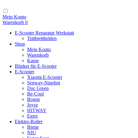
Zum
Inhalt
Navigation
Mein Konto
Warenkorb
0
E-Scooter Reparatur Werkstatt
Trittbretthelden
Shop
Mein Konto
Warenkorb
Kasse
Blinker für E-Scooter
E-Scooter
Xiaomi E-Scooter
Segway-Ninebot
Doc Green
Be-Cool
Bogist
Joyor
HITWAY
Egret
Elektro-Roller
Bimie
NIU