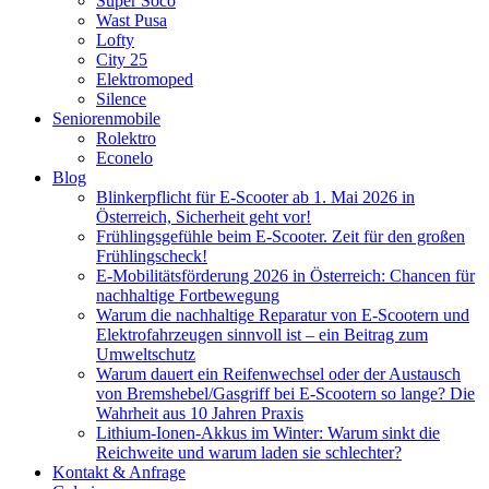
Super Soco
Wast Pusa
Lofty
City 25
Elektromoped
Silence
Seniorenmobile
Rolektro
Econelo
Blog
Blinkerpflicht für E-Scooter ab 1. Mai 2026 in
Österreich, Sicherheit geht vor!
Frühlingsgefühle beim E-Scooter. Zeit für den großen
Frühlingscheck!
E-Mobilitätsförderung 2026 in Österreich: Chancen für
nachhaltige Fortbewegung
Warum die nachhaltige Reparatur von E-Scootern und
Elektrofahrzeugen sinnvoll ist – ein Beitrag zum
Umweltschutz
Warum dauert ein Reifenwechsel oder der Austausch
von Bremshebel/Gasgriff bei E-Scootern so lange? Die
Wahrheit aus 10 Jahren Praxis
Lithium-Ionen-Akkus im Winter: Warum sinkt die
Reichweite und warum laden sie schlechter?
Kontakt & Anfrage