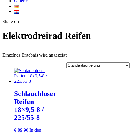
Galerie
Twitter
Facebook
Google+
WhatsApp
Share on
Elektrodreirad Reifen
Einzelnes Ergebnis wird angezeigt
Schlauchloser
Reifen
18×9,5-8 /
225/55-8
€
89,90
In den