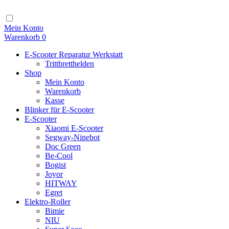
Zum
Inhalt
Navigation
Mein Konto
Warenkorb
0
E-Scooter Reparatur Werkstatt
Trittbretthelden
Shop
Mein Konto
Warenkorb
Kasse
Blinker für E-Scooter
E-Scooter
Xiaomi E-Scooter
Segway-Ninebot
Doc Green
Be-Cool
Bogist
Joyor
HITWAY
Egret
Elektro-Roller
Bimie
NIU