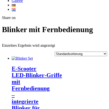
Galerie
Twitter
Facebook
Google+
WhatsApp
Share on
Blinker mit Fernbedienung
Einzelnes Ergebnis wird angezeigt
E‑Scooter
LED‑Blinker‑Griffe
mit
Fernbedienung
–
integrierte
Blinker für