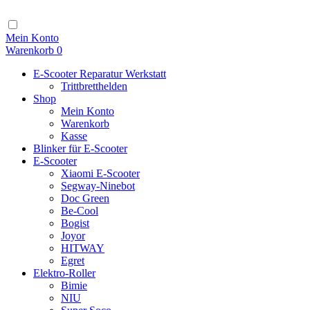
Zum
Inhalt
Navigation
Mein Konto
Warenkorb
0
E-Scooter Reparatur Werkstatt
Trittbretthelden
Shop
Mein Konto
Warenkorb
Kasse
Blinker für E-Scooter
E-Scooter
Xiaomi E-Scooter
Segway-Ninebot
Doc Green
Be-Cool
Bogist
Joyor
HITWAY
Egret
Elektro-Roller
Bimie
NIU