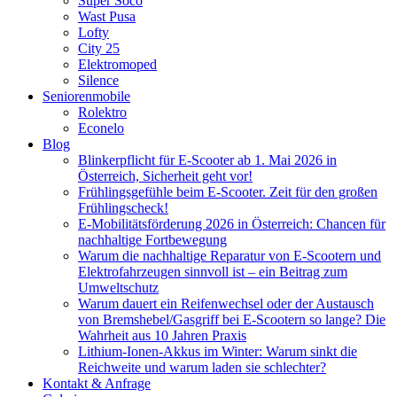
Super Soco
Wast Pusa
Lofty
City 25
Elektromoped
Silence
Seniorenmobile
Rolektro
Econelo
Blog
Blinkerpflicht für E-Scooter ab 1. Mai 2026 in
Österreich, Sicherheit geht vor!
Frühlingsgefühle beim E-Scooter. Zeit für den großen
Frühlingscheck!
E-Mobilitätsförderung 2026 in Österreich: Chancen für
nachhaltige Fortbewegung
Warum die nachhaltige Reparatur von E-Scootern und
Elektrofahrzeugen sinnvoll ist – ein Beitrag zum
Umweltschutz
Warum dauert ein Reifenwechsel oder der Austausch
von Bremshebel/Gasgriff bei E-Scootern so lange? Die
Wahrheit aus 10 Jahren Praxis
Lithium-Ionen-Akkus im Winter: Warum sinkt die
Reichweite und warum laden sie schlechter?
Kontakt & Anfrage