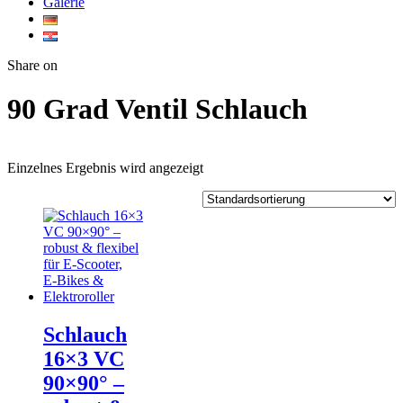
Galerie
Twitter
Facebook
Google+
WhatsApp
Share on
90 Grad Ventil Schlauch
Einzelnes Ergebnis wird angezeigt
Schlauch
16×3 VC
90×90° –