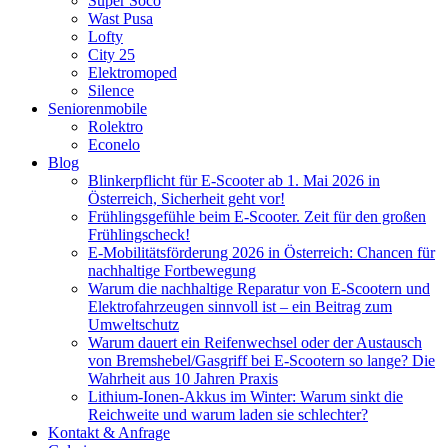
Super Soco
Wast Pusa
Lofty
City 25
Elektromoped
Silence
Seniorenmobile
Rolektro
Econelo
Blog
Blinkerpflicht für E-Scooter ab 1. Mai 2026 in
Österreich, Sicherheit geht vor!
Frühlingsgefühle beim E-Scooter. Zeit für den großen
Frühlingscheck!
E-Mobilitätsförderung 2026 in Österreich: Chancen für
nachhaltige Fortbewegung
Warum die nachhaltige Reparatur von E-Scootern und
Elektrofahrzeugen sinnvoll ist – ein Beitrag zum
Umweltschutz
Warum dauert ein Reifenwechsel oder der Austausch
von Bremshebel/Gasgriff bei E-Scootern so lange? Die
Wahrheit aus 10 Jahren Praxis
Lithium-Ionen-Akkus im Winter: Warum sinkt die
Reichweite und warum laden sie schlechter?
Kontakt & Anfrage