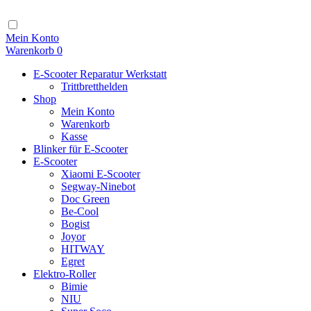
Zum
Inhalt
Navigation
Mein Konto
Warenkorb
0
E-Scooter Reparatur Werkstatt
Trittbretthelden
Shop
Mein Konto
Warenkorb
Kasse
Blinker für E-Scooter
E-Scooter
Xiaomi E-Scooter
Segway-Ninebot
Doc Green
Be-Cool
Bogist
Joyor
HITWAY
Egret
Elektro-Roller
Bimie
NIU