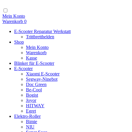
Zum
Inhalt
Navigation
Mein Konto
Warenkorb
0
E-Scooter Reparatur Werkstatt
Trittbretthelden
Shop
Mein Konto
Warenkorb
Kasse
Blinker für E-Scooter
E-Scooter
Xiaomi E-Scooter
Segway-Ninebot
Doc Green
Be-Cool
Bogist
Joyor
HITWAY
Egret
Elektro-Roller
Bimie
NIU