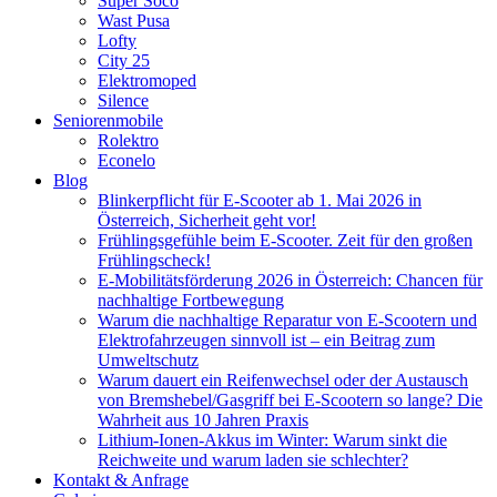
Super Soco
Wast Pusa
Lofty
City 25
Elektromoped
Silence
Seniorenmobile
Rolektro
Econelo
Blog
Blinkerpflicht für E-Scooter ab 1. Mai 2026 in
Österreich, Sicherheit geht vor!
Frühlingsgefühle beim E-Scooter. Zeit für den großen
Frühlingscheck!
E-Mobilitätsförderung 2026 in Österreich: Chancen für
nachhaltige Fortbewegung
Warum die nachhaltige Reparatur von E-Scootern und
Elektrofahrzeugen sinnvoll ist – ein Beitrag zum
Umweltschutz
Warum dauert ein Reifenwechsel oder der Austausch
von Bremshebel/Gasgriff bei E-Scootern so lange? Die
Wahrheit aus 10 Jahren Praxis
Lithium-Ionen-Akkus im Winter: Warum sinkt die
Reichweite und warum laden sie schlechter?
Kontakt & Anfrage