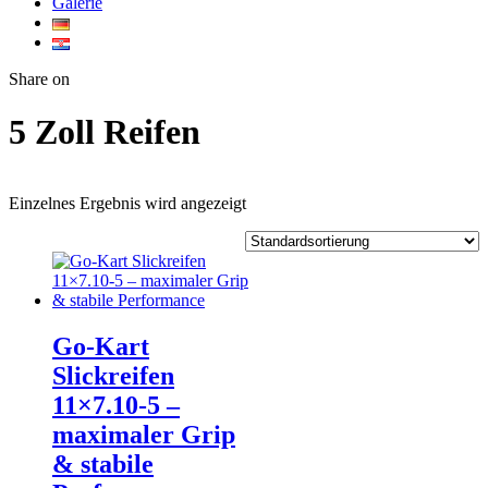
Galerie
Twitter
Facebook
Google+
WhatsApp
Share on
5 Zoll Reifen
Einzelnes Ergebnis wird angezeigt
Go‑Kart
Slickreifen
11×7.10‑5 –
maximaler Grip
& stabile