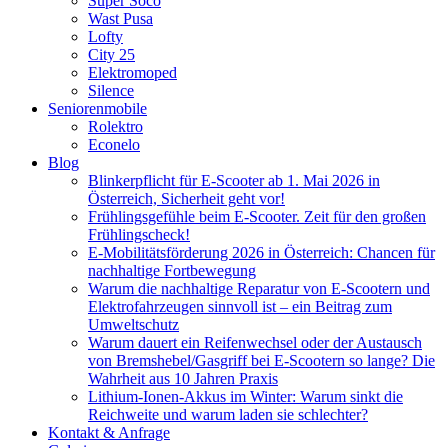
Super Soco
Wast Pusa
Lofty
City 25
Elektromoped
Silence
Seniorenmobile
Rolektro
Econelo
Blog
Blinkerpflicht für E-Scooter ab 1. Mai 2026 in
Österreich, Sicherheit geht vor!
Frühlingsgefühle beim E-Scooter. Zeit für den großen
Frühlingscheck!
E-Mobilitätsförderung 2026 in Österreich: Chancen für
nachhaltige Fortbewegung
Warum die nachhaltige Reparatur von E-Scootern und
Elektrofahrzeugen sinnvoll ist – ein Beitrag zum
Umweltschutz
Warum dauert ein Reifenwechsel oder der Austausch
von Bremshebel/Gasgriff bei E-Scootern so lange? Die
Wahrheit aus 10 Jahren Praxis
Lithium-Ionen-Akkus im Winter: Warum sinkt die
Reichweite und warum laden sie schlechter?
Kontakt & Anfrage