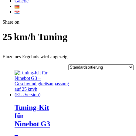
Galerie
Twitter
Facebook
Google+
WhatsApp
Share on
25 km/h Tuning
Einzelnes Ergebnis wird angezeigt
Tuning‑Kit
für
Ninebot G3
–