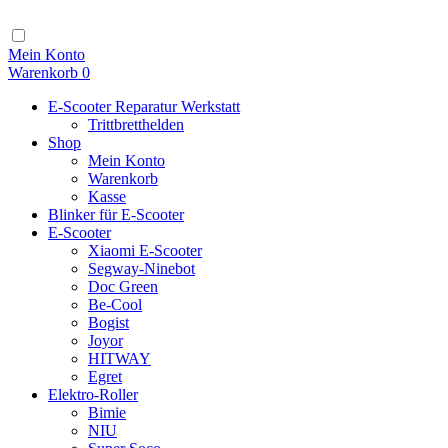
Zum
Inhalt
Navigation
Mein Konto
Warenkorb
0
E-Scooter Reparatur Werkstatt
Trittbretthelden
Shop
Mein Konto
Warenkorb
Kasse
Blinker für E-Scooter
E-Scooter
Xiaomi E-Scooter
Segway-Ninebot
Doc Green
Be-Cool
Bogist
Joyor
HITWAY
Egret
Elektro-Roller
Bimie
NIU