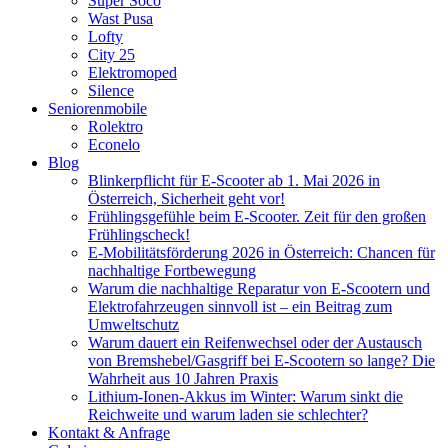
Super Soco
Wast Pusa
Lofty
City 25
Elektromoped
Silence
Seniorenmobile
Rolektro
Econelo
Blog
Blinkerpflicht für E-Scooter ab 1. Mai 2026 in
Österreich, Sicherheit geht vor!
Frühlingsgefühle beim E-Scooter. Zeit für den großen
Frühlingscheck!
E-Mobilitätsförderung 2026 in Österreich: Chancen für
nachhaltige Fortbewegung
Warum die nachhaltige Reparatur von E-Scootern und
Elektrofahrzeugen sinnvoll ist – ein Beitrag zum
Umweltschutz
Warum dauert ein Reifenwechsel oder der Austausch
von Bremshebel/Gasgriff bei E-Scootern so lange? Die
Wahrheit aus 10 Jahren Praxis
Lithium-Ionen-Akkus im Winter: Warum sinkt die
Reichweite und warum laden sie schlechter?
Kontakt & Anfrage