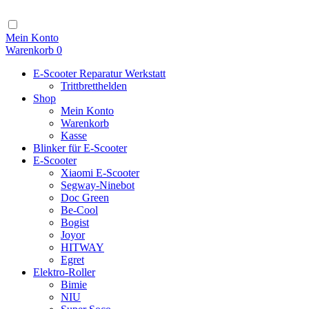
Zum
Inhalt
Navigation
Mein Konto
Warenkorb
0
E-Scooter Reparatur Werkstatt
Trittbretthelden
Shop
Mein Konto
Warenkorb
Kasse
Blinker für E-Scooter
E-Scooter
Xiaomi E-Scooter
Segway-Ninebot
Doc Green
Be-Cool
Bogist
Joyor
HITWAY
Egret
Elektro-Roller
Bimie
NIU