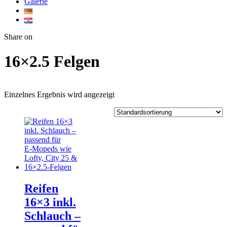
Galerie
Twitter
Facebook
Google+
WhatsApp
Share on
16×2.5 Felgen
Einzelnes Ergebnis wird angezeigt
Reifen
16×3 inkl.
Schlauch –