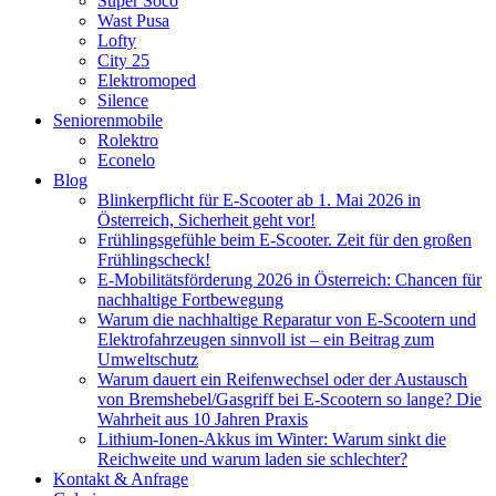
Super Soco
Wast Pusa
Lofty
City 25
Elektromoped
Silence
Seniorenmobile
Rolektro
Econelo
Blog
Blinkerpflicht für E-Scooter ab 1. Mai 2026 in
Österreich, Sicherheit geht vor!
Frühlingsgefühle beim E-Scooter. Zeit für den großen
Frühlingscheck!
E-Mobilitätsförderung 2026 in Österreich: Chancen für
nachhaltige Fortbewegung
Warum die nachhaltige Reparatur von E-Scootern und
Elektrofahrzeugen sinnvoll ist – ein Beitrag zum
Umweltschutz
Warum dauert ein Reifenwechsel oder der Austausch
von Bremshebel/Gasgriff bei E-Scootern so lange? Die
Wahrheit aus 10 Jahren Praxis
Lithium-Ionen-Akkus im Winter: Warum sinkt die
Reichweite und warum laden sie schlechter?
Kontakt & Anfrage