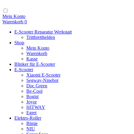
Zum
Inhalt
Navigation
Mein Konto
Warenkorb
0
E-Scooter Reparatur Werkstatt
Trittbretthelden
Shop
Mein Konto
Warenkorb
Kasse
Blinker für E-Scooter
E-Scooter
Xiaomi E-Scooter
Segway-Ninebot
Doc Green
Be-Cool
Bogist
Joyor
HITWAY
Egret
Elektro-Roller
Bimie
NIU