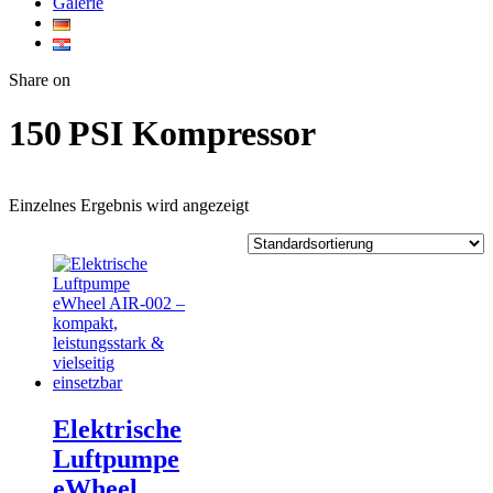
Galerie
Twitter
Facebook
Google+
WhatsApp
Share on
150 PSI Kompressor
Einzelnes Ergebnis wird angezeigt
Elektrische
Luftpumpe
eWheel